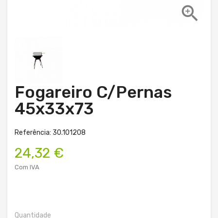

Fogareiro C/Pernas
45x33x73
Referência: 30.101208
24,32 €
Com IVA
Quantidade