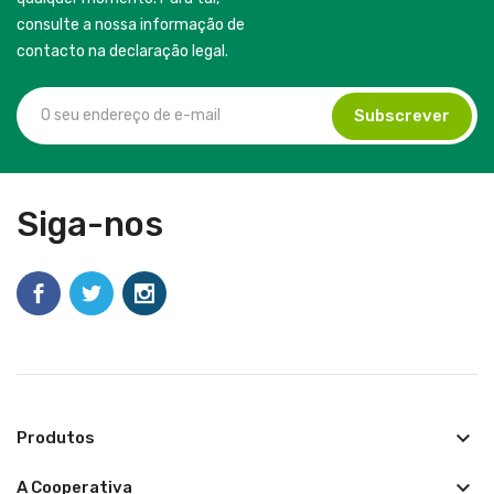
consulte a nossa informação de
contacto na declaração legal.
Siga-nos
keyboard_arrow_down
Produtos
keyboard_arrow_down
A Cooperativa