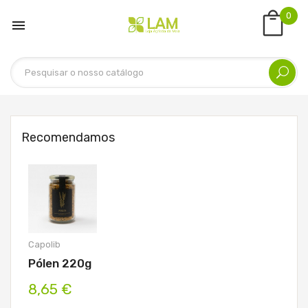
0

Recomendamos
Capolib
Pólen 220g
8,65 €