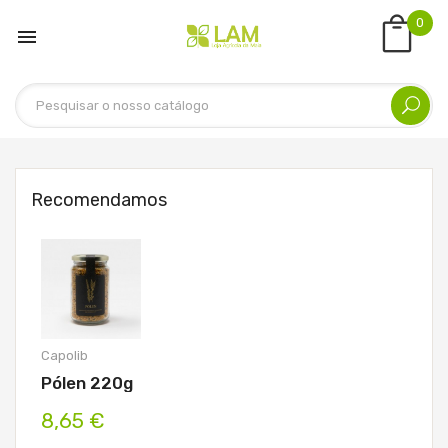
0

Recomendamos
Capolib
Pólen 220g
8,65 €