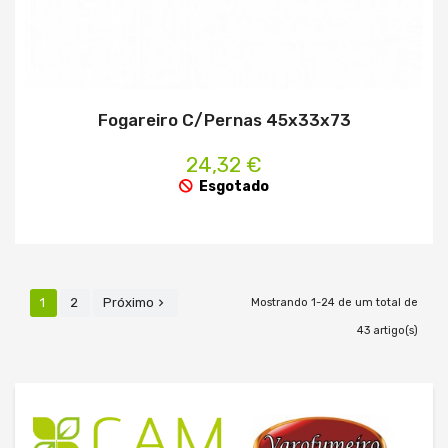
Fogareiro C/Pernas 45x33x73
24,32 €
Esgotado
1
2
Próximo

Mostrando 1-24 de um total de
43 artigo(s)